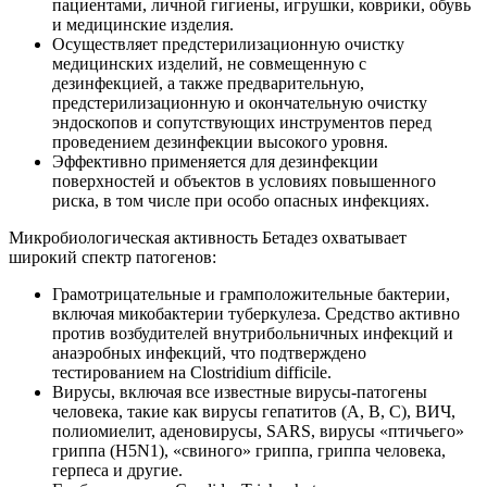
пациентами, личной гигиены, игрушки, коврики, обувь
и медицинские изделия.
Осуществляет предстерилизационную очистку
медицинских изделий, не совмещенную с
дезинфекцией, а также предварительную,
предстерилизационную и окончательную очистку
эндоскопов и сопутствующих инструментов перед
проведением дезинфекции высокого уровня.
Эффективно применяется для дезинфекции
поверхностей и объектов в условиях повышенного
риска, в том числе при особо опасных инфекциях.
Микробиологическая активность Бетадез охватывает
широкий спектр патогенов:
Грамотрицательные и грамположительные бактерии,
включая микобактерии туберкулеза. Средство активно
против возбудителей внутрибольничных инфекций и
анаэробных инфекций, что подтверждено
тестированием на Clostridium difficile.
Вирусы, включая все известные вирусы-патогены
человека, такие как вирусы гепатитов (А, В, С), ВИЧ,
полиомиелит, аденовирусы, SARS, вирусы «птичьего»
гриппа (H5N1), «свиного» гриппа, гриппа человека,
герпеса и другие.