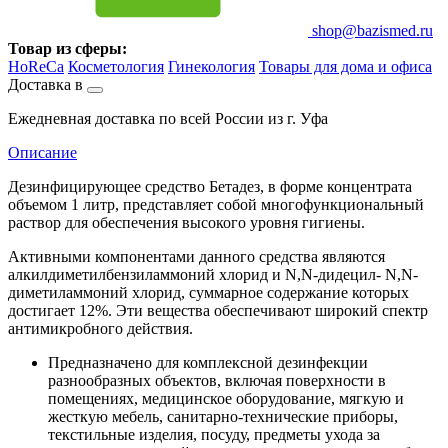
shop@bazismed.ru
Товар из сферы:
HoReCa
Косметология
Гинекология
Товары для дома и офиса
Доставка в
Ежедневная доставка по всей России из г. Уфа
Описание
Дезинфицирующее средство Бетадез, в форме концентрата
объемом 1 литр, представляет собой многофункциональный
раствор для обеспечения высокого уровня гигиены.
Активными компонентами данного средства являются
алкилдиметилбензиламмоний хлорид и N,N-дидецил- N,N-
диметиламмоний хлорид, суммарное содержание которых
достигает 12%. Эти вещества обеспечивают широкий спектр
антимикробного действия.
Предназначено для комплексной дезинфекции
разнообразных объектов, включая поверхности в
помещениях, медицинское оборудование, мягкую и
жесткую мебель, санитарно-технические приборы,
текстильные изделия, посуду, предметы ухода за