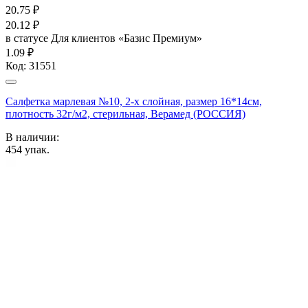
20.75
₽
20.12
₽
в статусе
Для клиентов «Базис Премиум»
1.09 ₽
Код:
31551
Салфетка марлевая №10, 2-х слойная, размер 16*14см,
плотность 32г/м2, стерильная, Верамед (РОССИЯ)
В наличии:
454
упак.