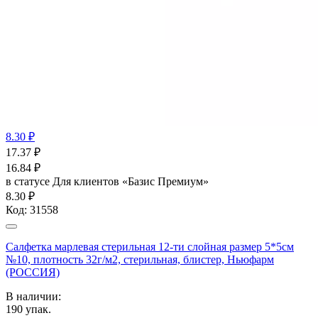
8.30 ₽
17.37
₽
16.84
₽
в статусе
Для клиентов «Базис Премиум»
8.30 ₽
Код:
31558
Салфетка марлевая стерильная 12-ти слойная размер 5*5см
№10, плотность 32г/м2, стерильная, блистер, Ньюфарм
(РОССИЯ)
В наличии:
190
упак.