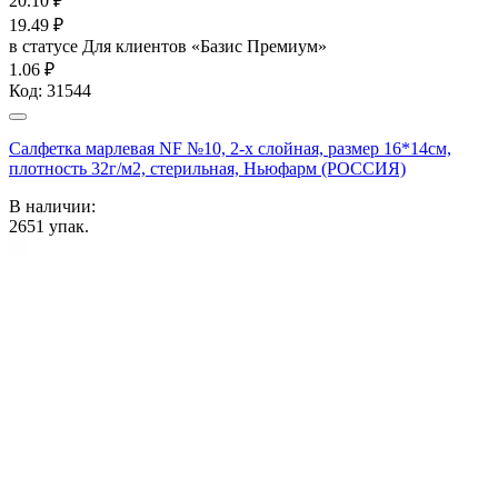
20.10
₽
19.49
₽
в статусе
Для клиентов «Базис Премиум»
1.06 ₽
Код:
31544
Салфетка марлевая NF №10, 2-х слойная, размер 16*14см,
плотность 32г/м2, стерильная, Ньюфарм (РОССИЯ)
В наличии:
2651
упак.