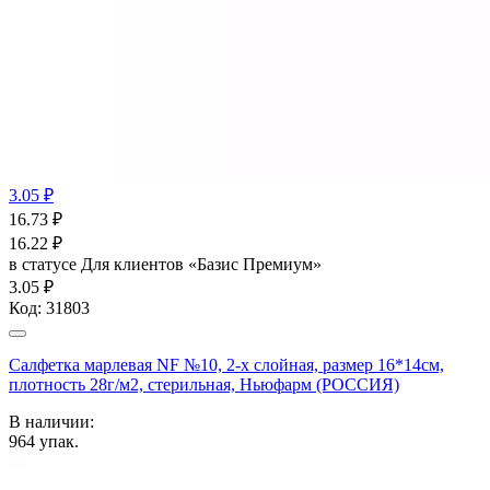
3.05 ₽
16.73
₽
16.22
₽
в статусе
Для клиентов «Базис Премиум»
3.05 ₽
Код:
31803
Салфетка марлевая NF №10, 2-х слойная, размер 16*14см,
плотность 28г/м2, стерильная, Ньюфарм (РОССИЯ)
В наличии:
964
упак.