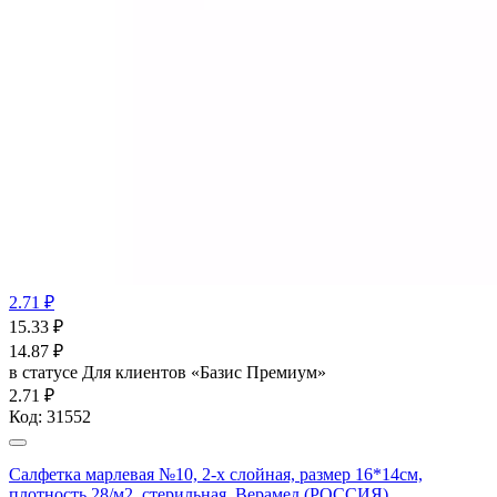
2.71 ₽
15.33
₽
14.87
₽
в статусе
Для клиентов «Базис Премиум»
2.71 ₽
Код:
31552
Салфетка марлевая №10, 2-х слойная, размер 16*14см,
плотность 28/м2, стерильная, Верамед (РОССИЯ)