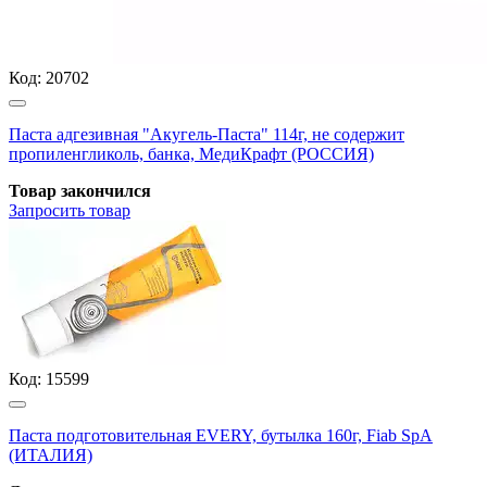
Код:
20702
Паста адгезивная "Акугель-Паста" 114г, не содержит
пропиленгликоль, банка, МедиКрафт (РОССИЯ)
Товар закончился
Запросить
товар
Код:
15599
Паста подготовительная EVERY, бутылка 160г, Fiab SpA
(ИТАЛИЯ)