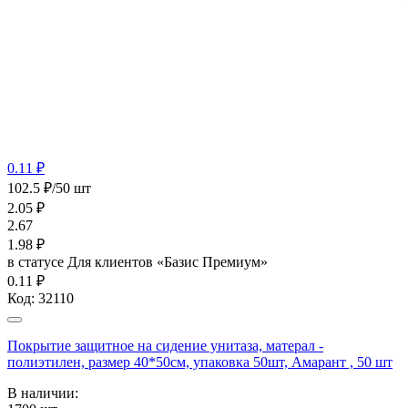
0.11 ₽
102.5 ₽/50 шт
2.05
₽
2.67
1.98
₽
в статусе
Для клиентов «Базис Премиум»
0.11 ₽
Код:
32110
Покрытие защитное на сидение унитаза, матерал -
полиэтилен, размер 40*50см, упаковка 50шт, Амарант , 50 шт
В наличии: