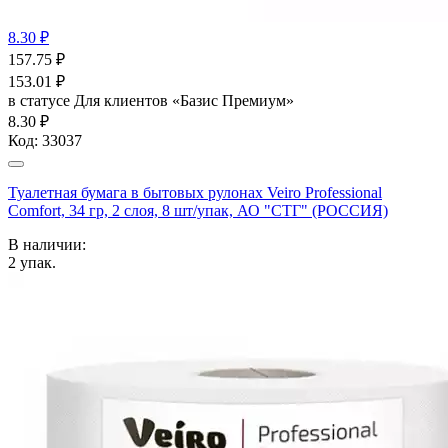
8.30 ₽
157.75
₽
153.01
₽
в статусе
Для клиентов «Базис Премиум»
8.30 ₽
Код:
33037
Туалетная бумага в бытовых рулонах Veiro Professional
Comfort, 34 гр, 2 слоя, 8 шт/упак, АО "СТГ" (РОССИЯ)
В наличии:
2
упак.