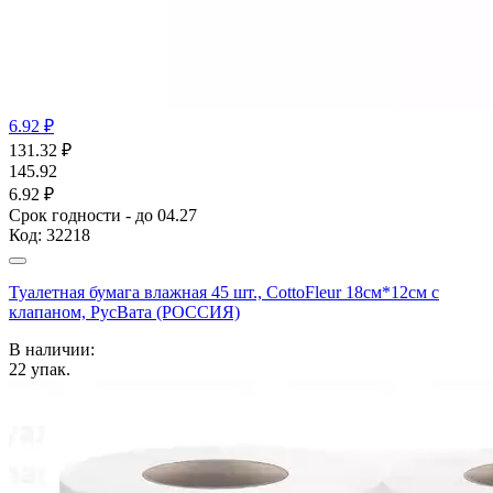
6.92 ₽
131.32
₽
145.92
6.92 ₽
Срок годности - до 04.27
Код:
32218
Туалетная бумага влажная 45 шт., CottoFleur 18см*12см с
клапаном, РусВата (РОССИЯ)
В наличии:
22
упак.