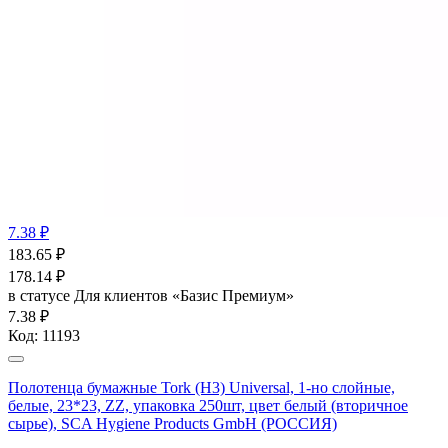
7.38 ₽
183.65
₽
178.14
₽
в статусе
Для клиентов «Базис Премиум»
7.38 ₽
Код:
11193
Полотенца бумажные Tork (Н3) Universal, 1-но слойные,
белые, 23*23, ZZ, упаковка 250шт, цвет белый (вторичное
сырье), SCA Hygiene Products GmbH (РОССИЯ)