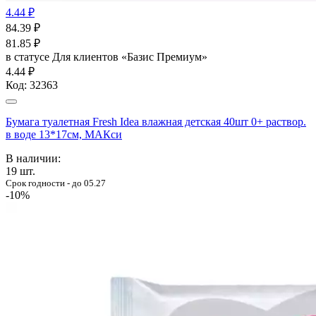
4.44 ₽
84.39
₽
81.85
₽
в статусе
Для клиентов «Базис Премиум»
4.44 ₽
Код:
32363
Бумага туалетная Fresh Idea влажная детская 40шт 0+ раствор.
в воде 13*17см, МАКси
В наличии:
19
шт.
Срок годности - до 05.27
-10%