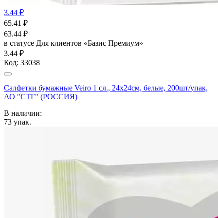
3.44 ₽
65.41
₽
63.44
₽
в статусе
Для клиентов «Базис Премиум»
3.44 ₽
Код:
33038
Салфетки бумажные Veiro 1 сл., 24х24см, белые, 200шт/упак,
АО "СТГ" (РОССИЯ)
В наличии:
73
упак.