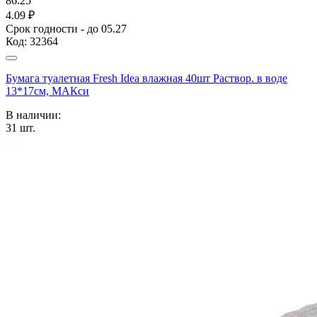
86.25
4.09 ₽
Срок годности - до 05.27
Код:
32364
Бумага туалетная Fresh Idea влажная 40шт Раствор. в воде
13*17см, МАКси
В наличии:
31
шт.