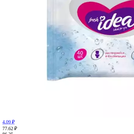
4.09 ₽
77.62
₽