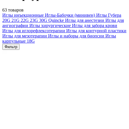
63 товаров
Иглы инъекционные
Иглы-Бабочки (минивен)
Иглы Губера
20G
21G
22G
23G
30G
Quincke
Иглы для анестезии
Иглы для
ангиографии
Иглы хирургические
Иглы для забора крови
Иглы для иглорефлексотерапии
Иглы для контурной пластики
Иглы для мезотерапии
Иглы и наборы для биопсии
Иглы
карпульные
18G
Фильтр