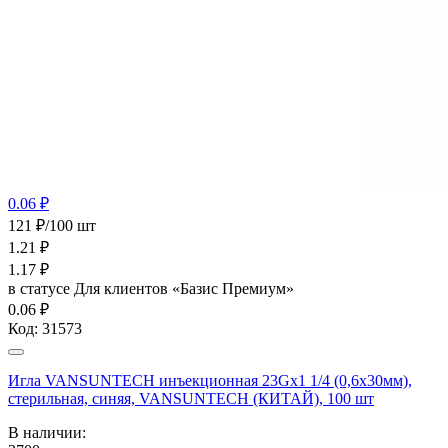
0.06 ₽
121 ₽/100 шт
1.21
₽
1.17
₽
в статусе
Для клиентов «Базис Премиум»
0.06 ₽
Код:
31573
Игла VANSUNTECH инъекционная 23Gх1 1/4 (0,6х30мм),
стерильная, синяя, VANSUNTECH (КИТАЙ), 100 шт
В наличии: