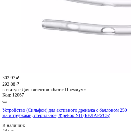
302.97
₽
293.88
₽
в статусе
Для клиентов «Базис Премиум»
Код:
12067
Устройство (Сильфон) для активного дренажа с баллоном 250
м3 и трубками, стерильное, ФреБор УП (БЕЛАРУСЬ)
В наличии:
44
шт.