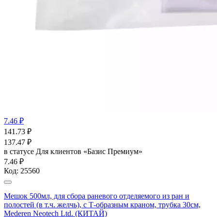
7.46 ₽
141.73
₽
137.47
₽
в статусе
Для клиентов «Базис Премиум»
7.46 ₽
Код:
25560
Мешок 500мл, для сбора раневого отделяемого из ран и
полостей (в т.ч. желчь), с Т-образным краном, трубка 30см,
Mederen Neotech Ltd. (КИТАЙ)