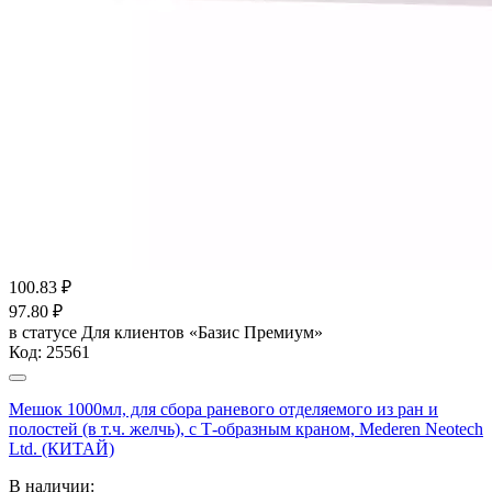
100.83
₽
97.80
₽
в статусе
Для клиентов «Базис Премиум»
Код:
25561
Мешок 1000мл, для сбора раневого отделяемого из ран и
полостей (в т.ч. желчь), с Т-образным краном, Mederen Neotech
Ltd. (КИТАЙ)
В наличии: