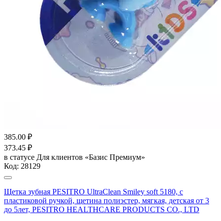
385.00
₽
373.45
₽
в статусе
Для клиентов «Базис Премиум»
Код:
28129
Щетка зубная PESITRO UltraClean Smiley soft 5180, с
пластиковой ручкой, щетина полиэстер, мягкая, детская от 3
до 5лет, PESITRO HEALTHCARE PRODUCTS CO., LTD