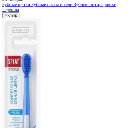
Зубные щетки
Зубные пасты и гели
Зубные нити, ершики,
леденцы
Фильтр