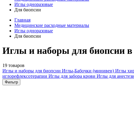
Иглы одноразовые
Для биопсии
Главная
Медицинские расходные материалы
Иглы одноразовые
Для биопсии
Иглы и наборы для биопсии в
19 товаров
Иглы и наборы для биопсии
Иглы-Бабочки (минивен)
Иглы хи
иглорефлексотерапии
Иглы для забора крови
Иглы для анестез
Фильтр