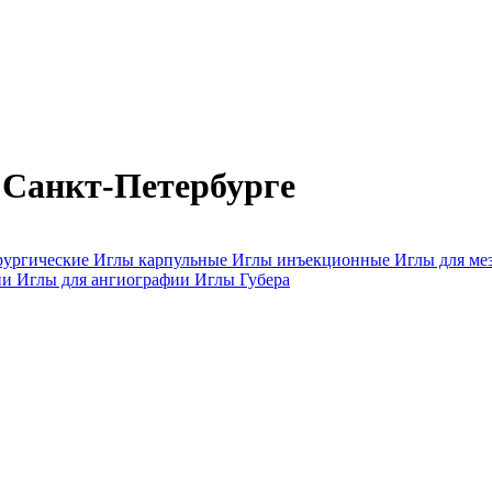
 Санкт-Петербурге
рургические
Иглы карпульные
Иглы инъекционные
Иглы для ме
ии
Иглы для ангиографии
Иглы Губера