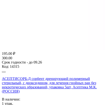
195.00
₽
300.00
Срок годности - до 09.26
Код:
14315
АСЕПТИСОРБ-Д сорбент дренирующий полимерный
стерильный, с диоксидином, для лечения гнойных ран без
некротических образований, упаковка 5шт, Асептика М.К.
(РОССИЯ)
В наличии:
1
упак.