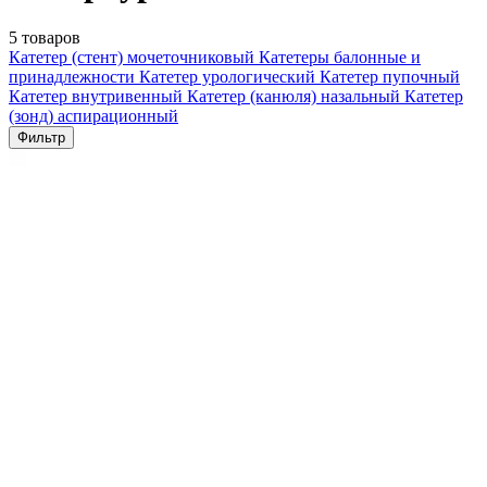
5 товаров
Катетер (стент) мочеточниковый
Катетеры балонные и
принадлежности
Катетер урологический
Катетер пупочный
Катетер внутривенный
Катетер (канюля) назальный
Катетер
(зонд) аспирационный
Фильтр