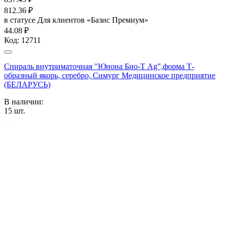
812.36
₽
в статусе
Для клиентов «Базис Премиум»
44.08 ₽
Код:
12711
Спираль внутриматочная "Юнона Био-Т Ag",форма Т-
образный якорь, серебро, Симург Медицинское предприятие
(БЕЛАРУСЬ)
В наличии:
15
шт.