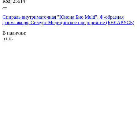
Код:
25614
Спираль внутриматочная "Юнона Био Multi", Ф-образная
форма якоря, Симург Медицинское предприятие (БЕЛАРУСЬ)
В наличии:
5
шт.