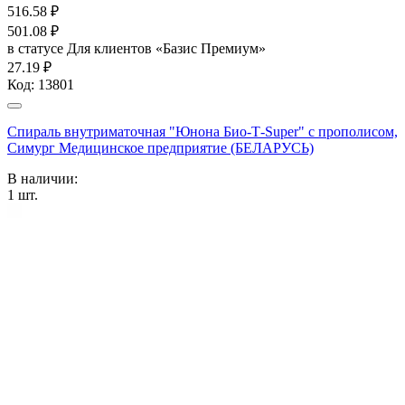
516.58
₽
501.08
₽
в статусе
Для клиентов «Базис Премиум»
27.19 ₽
Код:
13801
Спираль внутриматочная "Юнона Био-Т-Super" с прополисом,
Симург Медицинское предприятие (БЕЛАРУСЬ)
В наличии:
1
шт.