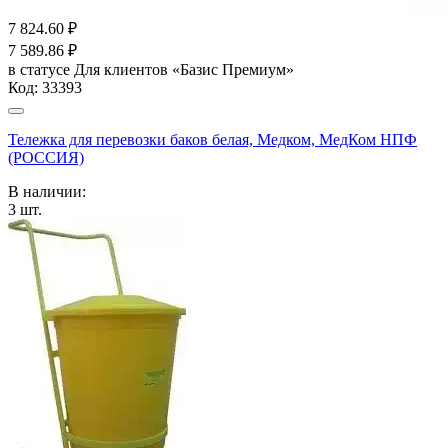
7 824.60
₽
7 589.86
₽
в статусе
Для клиентов «Базис Премиум»
Код:
33393
Тележка для перевозки баков белая, Медком, МедКом НПФ
(РОССИЯ)
В наличии:
3
шт.