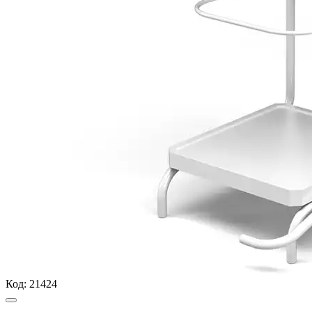
Код:
21424