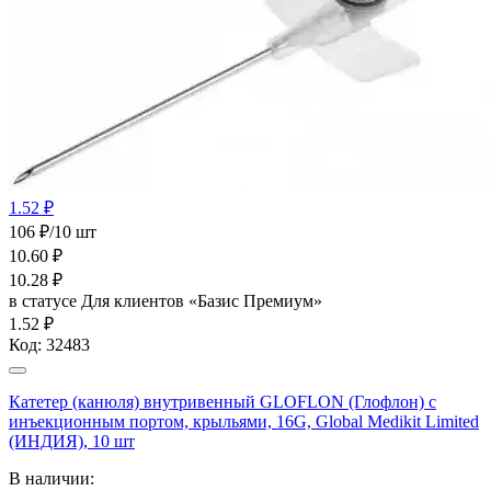
1.52 ₽
106 ₽/10 шт
10.60
₽
10.28
₽
в статусе
Для клиентов «Базис Премиум»
1.52 ₽
Код:
32483
Катетер (канюля) внутривенный GLOFLON (Глофлон) с
инъекционным портом, крыльями, 16G, Global Medikit Limited
(ИНДИЯ), 10 шт
В наличии: