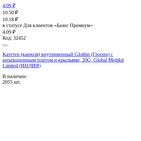
4.09 ₽
10.50
₽
10.18
₽
в статусе
Для клиентов «Базис Премиум»
4.09 ₽
Код:
32452
Катетер (канюля) внутривенный Glothin (Глосин) с
инъекционным портом и крыльями, 20G, Global Medikit
Limited (ИНДИЯ)
В наличии:
2055
шт.