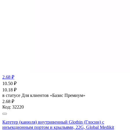
2.68 ₽
10.50
₽
10.18
₽
в статусе
Для клиентов «Базис Премиум»
2.68 ₽
Код:
32220
Катетер (канюля) внутривенный Glothin (Глосин) с
инъекционным портом и крыльями, 22G, Global Medikit