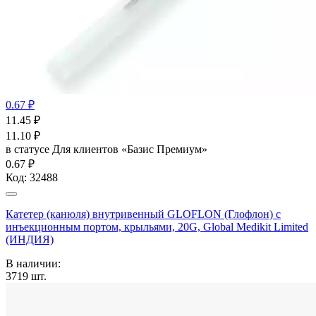
0.67 ₽
11.45
₽
11.10
₽
в статусе
Для клиентов «Базис Премиум»
0.67 ₽
Код:
32488
Катетер (канюля) внутривенный GLOFLON (Глофлон) с
инъекционным портом, крыльями, 20G, Global Medikit Limited
(ИНДИЯ)
В наличии:
3719
шт.