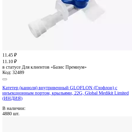
11.45
₽
11.10
₽
в статусе
Для клиентов «Базис Премиум»
Код:
32489
Катетер (канюля) внутривенный GLOFLON (Глофлон) с
инъекционным портом, крыльями, 22G, Global Medikit Limited
(ИНДИЯ)
В наличии:
4880
шт.