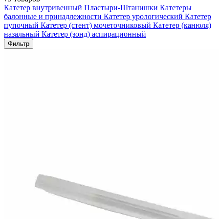
Катетер внутривенный
Пластыри-Штанишки
Катетеры
балонные и принадлежности
Катетер урологический
Катетер
пупочный
Катетер (стент) мочеточниковый
Катетер (канюля)
назальный
Катетер (зонд) аспирационный
Фильтр