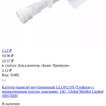
2.12 ₽
10.90
₽
10.57
₽
в статусе
Для клиентов «Базис Премиум»
2.12 ₽
Код:
32482
Катетер (канюля) внутривенный GLOFLON (Глофлон) с
инъекционным портом, крыльями, 14G, Global Medikit Limited
(ИНДИЯ)
В наличии: