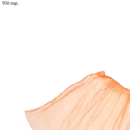
950
пар.