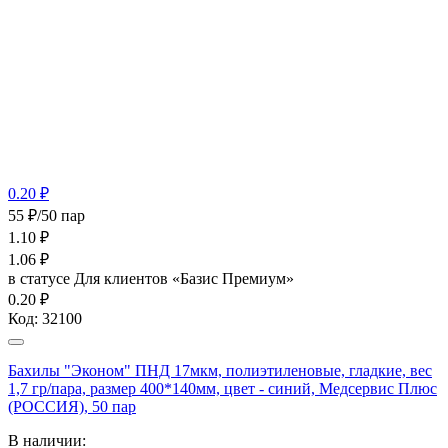
0.20 ₽
55 ₽/50 пар
1.10
₽
1.06
₽
в статусе
Для клиентов «Базис Премиум»
0.20 ₽
Код:
32100
Бахилы "Эконом" ПНД 17мкм, полиэтиленовые, гладкие, вес
1,7 гр/пара, размер 400*140мм, цвет - синий, Медсервис Плюс
(РОССИЯ), 50 пар
В наличии: