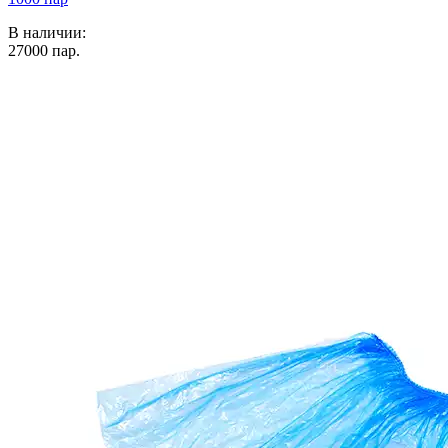
В наличии:
27000
пар.