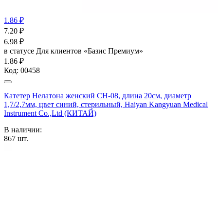
1.86 ₽
7.20
₽
6.98
₽
в статусе
Для клиентов «Базис Премиум»
1.86 ₽
Код:
00458
Катетер Нелатона женский CH-08, длина 20см, диаметр
1,7/2,7мм, цвет синий, стерильный, Haiyan Kangyuan Medical
Instrument Co.,Ltd (КИТАЙ)
В наличии:
867
шт.