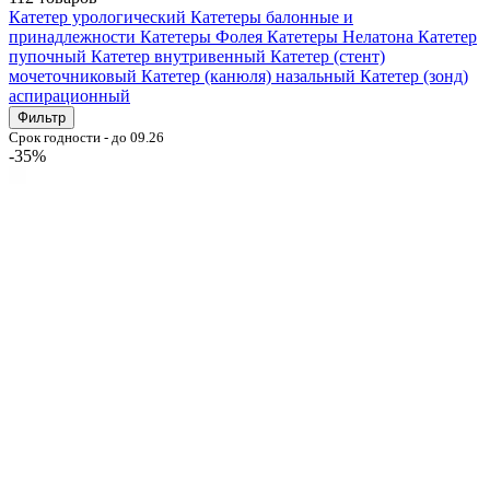
Катетер урологический
Катетеры балонные и
принадлежности
Катетеры Фолея
Катетеры Нелатона
Катетер
пупочный
Катетер внутривенный
Катетер (стент)
мочеточниковый
Катетер (канюля) назальный
Катетер (зонд)
аспирационный
Фильтр
Срок годности - до 09.26
-35%