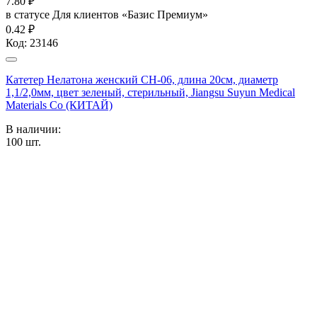
7.80
₽
в статусе
Для клиентов «Базис Премиум»
0.42 ₽
Код:
23146
Катетер Нелатона женский CH-06, длина 20см, диаметр
1,1/2,0мм, цвет зеленый, стерильный, Jiangsu Suyun Medical
Materials Co (КИТАЙ)
В наличии:
100
шт.