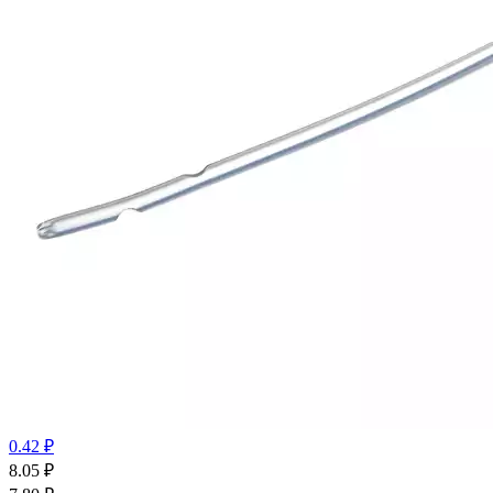
0.42 ₽
8.05
₽