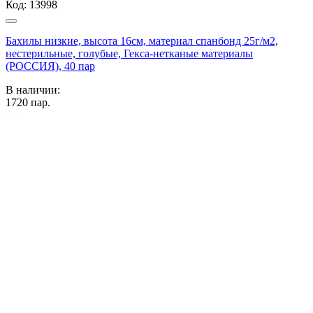
Код:
13998
Бахилы низкие, высота 16см, материал спанбонд 25г/м2,
нестерильные, голубые, Гекса-нетканые материалы
(РОССИЯ), 40 пар
В наличии:
1720
пар.