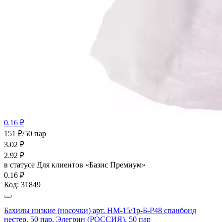
0.16 ₽
151 ₽/50 пар
3.02
₽
2.92
₽
в статусе
Для клиентов «Базис Премиум»
0.16 ₽
Код:
31849
Бахилы низкие (носочки) арт. НМ-15/1р-Б-Р48 спанбонд
нестер, 50 пар, Элегрин (РОССИЯ), 50 пар