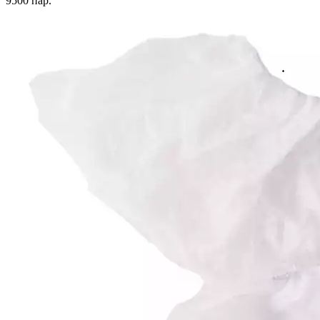
9500
пар.