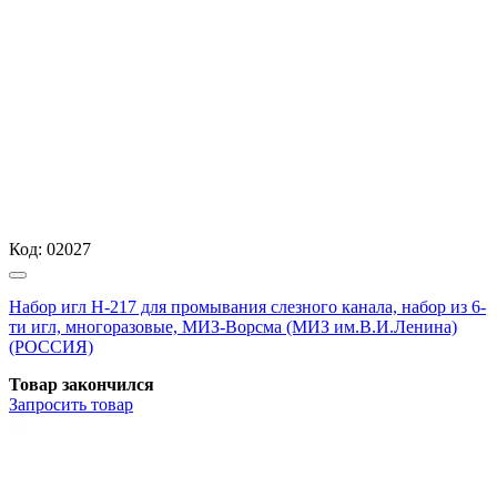
Код:
02027
Набор игл Н-217 для промывания слезного канала, набор из 6-
ти игл, многоразовые, МИЗ-Ворсма (МИЗ им.В.И.Ленина)
(РОССИЯ)
Товар закончился
Запросить
товар