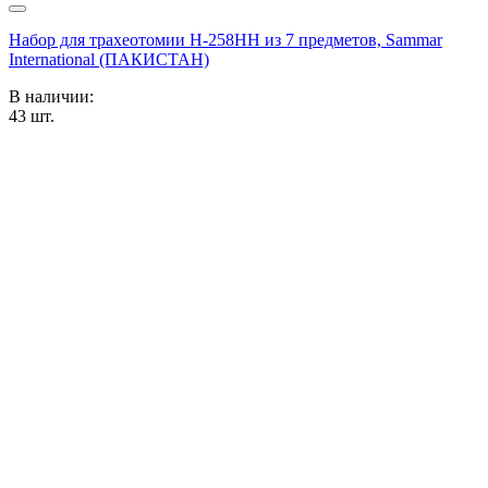
Набор для трахеотомии Н-258НН из 7 предметов, Sammar
International (ПАКИСТАН)
В наличии:
43
шт.