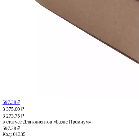
597.38 ₽
3 375.00
₽
3 273.75
₽
в статусе
Для клиентов «Базис Премиум»
597.38 ₽
Код:
01335