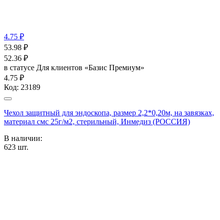
4.75 ₽
53.98
₽
52.36
₽
в статусе
Для клиентов «Базис Премиум»
4.75 ₽
Код:
23189
Чехол защитный для эндоскопа, размер 2,2*0,20м, на завязках,
материал смс 25г/м2, стерильный, Инмедиз (РОССИЯ)
В наличии:
623
шт.