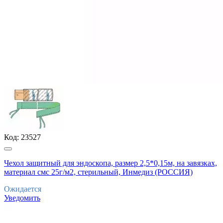
Код:
23527
Чехол защитный для эндоскопа, размер 2,5*0,15м, на завязках,
материал смс 25г/м2, стерильный, Инмедиз (РОССИЯ)
Ожидается
Уведомить