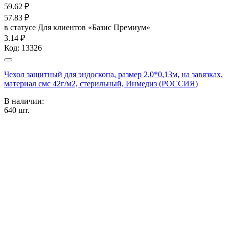
59.62
₽
57.83
₽
в статусе
Для клиентов «Базис Премиум»
3.14 ₽
Код:
13326
Чехол защитный для эндоскопа, размер 2,0*0,13м, на завязках,
материал смс 42г/м2, стерильный, Инмедиз (РОССИЯ)
В наличии:
640
шт.