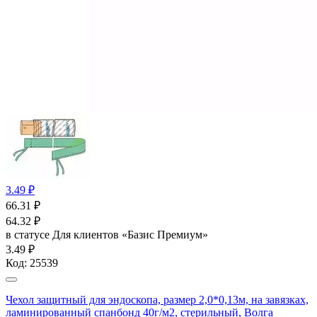
3.49 ₽
66.31
₽
64.32
₽
в статусе
Для клиентов «Базис Премиум»
3.49 ₽
Код:
25539
Чехол защитный для эндоскопа, размер 2,0*0,13м, на завязках,
ламинированный спанбонд 40г/м2, стерильный, Волга