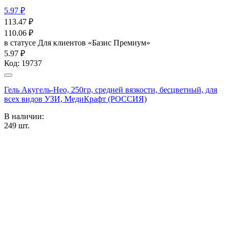
5.97 ₽
113.47
₽
110.06
₽
в статусе
Для клиентов «Базис Премиум»
5.97 ₽
Код:
19737
Гель Акугель-Нео, 250гр, средней вязкости, бесцветный, для
всех видов УЗИ, МедиКрафт (РОССИЯ)
В наличии:
249
шт.