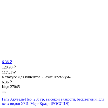
6.36 ₽
120.90
₽
117.27
₽
в статусе
Для клиентов «Базис Премиум»
6.36 ₽
Код:
27045
Гель Акугель-Нео, 250 гр, высокой вязкости, бесцветный, для
всех видов УЗИ, МедиКрафт (РОССИЯ)