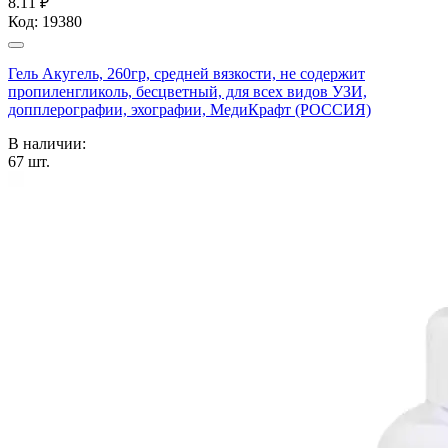
8.11 ₽
Код:
19380
Гель Акугель, 260гр, средней вязкости, не содержит
пропиленгликоль, бесцветный, для всех видов УЗИ,
допплерографии, эхографии, МедиКрафт (РОССИЯ)
В наличии:
67
шт.