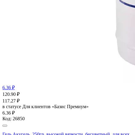
6.36 ₽
120.90
₽
117.27
₽
в статусе
Для клиентов «Базис Премиум»
6.36 ₽
Код:
26850
Гель Акугель, 250гр, высокой вязкости, бесцветный, для всех