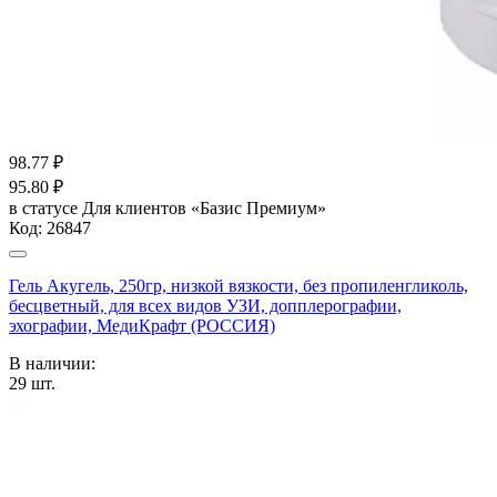
98.77
₽
95.80
₽
в статусе
Для клиентов «Базис Премиум»
Код:
26847
Гель Акугель, 250гр, низкой вязкости, без пропиленгликоль,
бесцветный, для всех видов УЗИ, допплерографии,
эхографии, МедиКрафт (РОССИЯ)
В наличии:
29
шт.