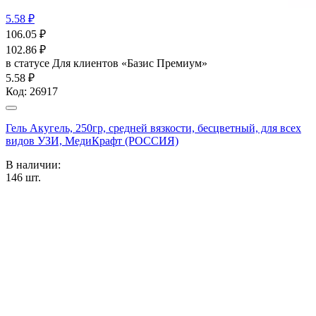
5.58 ₽
106.05
₽
102.86
₽
в статусе
Для клиентов «Базис Премиум»
5.58 ₽
Код:
26917
Гель Акугель, 250гр, средней вязкости, бесцветный, для всех
видов УЗИ, МедиКрафт (РОССИЯ)
В наличии:
146
шт.