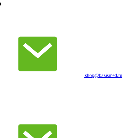
)
shop@bazismed.ru