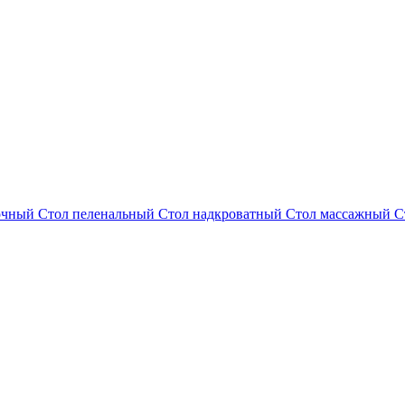
зочный
Стол пеленальный
Стол надкроватный
Стол массажный
С