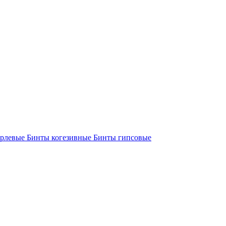
арлевые
Бинты когезивные
Бинты гипсовые