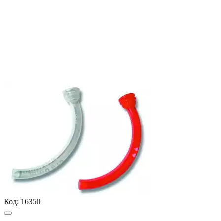
Код:
16350