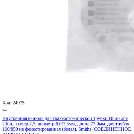
Код:
24975
Внутренняя канюля для трахеостомической трубки Blue Line
Ultra, размер 7,5, диаметр 6,0/7,5мм, длина 73,0мм, для трубок
100/850 не фенестированная (белая), Smiths (СОЕДИНЕННОЕ