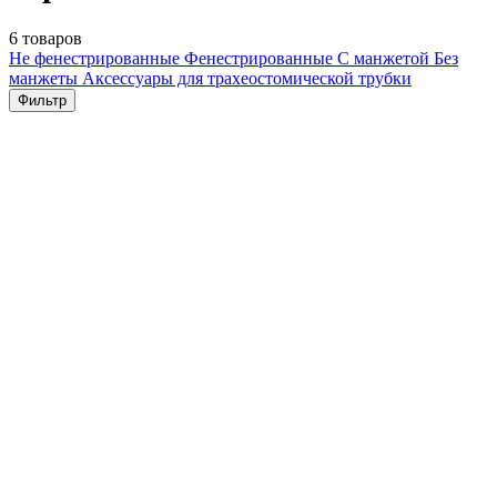
6 товаров
Не фенестрированные
Фенестрированные
С манжетой
Без
манжеты
Аксессуары для трахеостомической трубки
Фильтр