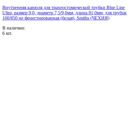
Внутренняя канюля для трахеостомической трубки Blue Line
Ultra, размер 9,0, диаметр 7,5/9,0мм, длина 81,0мм, для трубок
100/850 не фенестированная (белая), Smiths (ЧЕХИЯ)
В наличии:
6
шт.