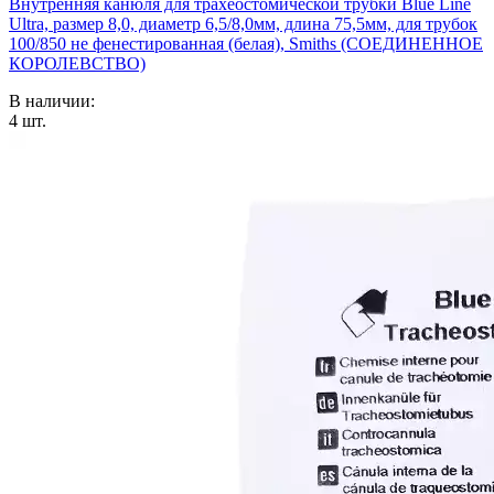
Внутренняя канюля для трахеостомической трубки Blue Line
Ultra, размер 8,0, диаметр 6,5/8,0мм, длина 75,5мм, для трубок
100/850 не фенестированная (белая), Smiths (СОЕДИНЕННОЕ
КОРОЛЕВСТВО)
В наличии:
4
шт.