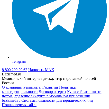
Telegram
8 800 200 20 62
Написать
MAX
Bazismed.ru
Медицинский интернет-дискаунтер с доставкой по всей
России
О компании
Реквизиты
Гарантии
Политика
конфиденциальности
Договор оферты
Купи сейчас – плати
потом!
Удаление аккаунта в мобильном приложении
bazismed.ru
Система лояльности для юридических лиц
Полная версия сайта