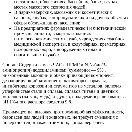
гостиницах, общежитиях, бассейнах, банях, саунах,
местах массового скопления людей;
В парикмахерских, массажных и косметических
салонах, клубах, санпропускниках и на других объектах
сферы обслуживания населения;
На предприятиях фармацевтической и биотехнической
промышленности, в моргах и зданиях
патологоанатомических служб, учреждениях судебно-
медицинской экспертизы, в колумбариях, крематориях,
похоронных бюро, в вооруженных силах и
спасательных службах.
Состав: Содержит смесь ЧАС с ПГМГ и N,N-бис(3-
аминопропил) додециламином: (суммарно) — 9% ,
низкопенный моющий и обезжиривающий компонент,
дезодорирующий компонент, активаторы формулы,
ингибиторы коррозии инструментов из металлов, включая
углеродистые стали и сплавы, сплавов титана и цветных
металлов (латунь, медь), отдушка, вода деминерализованная.
рН 1%-ного раствора средства 9,8.
Преимущества: высокая противомикробная эффективность,
безопасен для людей и животных, не требует смывания с
поверхностей, низкая стоимость, гипоаллергенен.