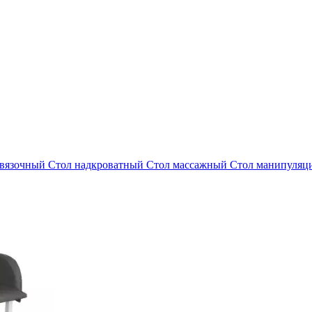
евязочный
Стол надкроватный
Стол массажный
Стол манипуля