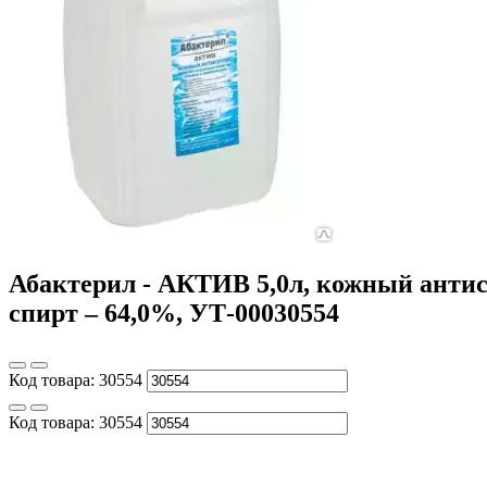
Абактерил - АКТИВ 5,0л, кожный антис
спирт – 64,0%, УТ-00030554
Код товара:
30554
Код товара:
30554