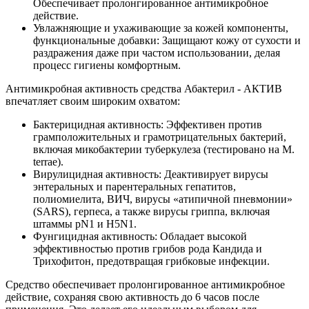
Обеспечивает пролонгированное антимикробное
действие.
Увлажняющие и ухаживающие за кожей компоненты,
функциональные добавки: Защищают кожу от сухости и
раздражения даже при частом использовании, делая
процесс гигиены комфортным.
Антимикробная активность средства Абактерил - АКТИВ
впечатляет своим широким охватом:
Бактерицидная активность: Эффективен против
грамположительных и грамотрицательных бактерий,
включая микобактерии туберкулеза (тестировано на M.
terrae).
Вирулицидная активность: Деактивирует вирусы
энтеральных и парентеральных гепатитов,
полиомиелита, ВИЧ, вирусы «атипичной пневмонии»
(SARS), герпеса, а также вирусы гриппа, включая
штаммы pN1 и H5N1.
Фунгицидная активность: Обладает высокой
эффективностью против грибов рода Кандида и
Трихофитон, предотвращая грибковые инфекции.
Средство обеспечивает пролонгированное антимикробное
действие, сохраняя свою активность до 6 часов после