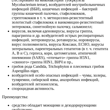
(тестировано на микобактерии туберкулеза
Mycobacterium terrae), возбудителей внутрибольничных
инфекций (ВБИ), кишечных инфекций – бактерий
группы кишечной палочки, стафилококков,
стрептококков в т. ч. метициллин-резистентный
золотистый стафилококк и ванкомицин-резистентный
энтерококк, синегнойную палочку, сальмонелл;
вирусов, включая аденовирусы, вирусы гриппа,
парагриппа и др. возбудителей острых респираторных
инфекций, энтеровирусы, ротавирусы, норовирусы,
вирус полиомиелита, вирусы Коксаки, ЕСНО, вирусы
энтеральных, парентеральных гепатитов (в т. ч. гепатита
А, В и С), герпеса, кори, цитомегалии, атипичной
пневмонии (SARS), «птичьего» гриппа H5N1,
«свиного» гриппа HIN1, ВИЧ и пр.,
грибов рода Candida, Trichophyton и плесневых грибов
Aspergillus niger,
возбудителей особо опасных инфекций – чумы, холеры,
туляремии, сибирской язвы, анаэробных инфекций,
возбудителей легионеллеза,
спороцидная активность.
Преимущества:
средство обладает моющими и дезодорирующими
свойствами;