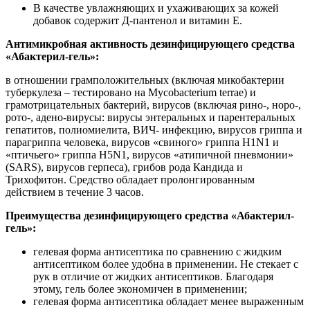
В качестве увлажняющих и ухаживающих за кожей
добавок содержит Д-пантенол и витамин Е.
Антимикробная активность дезинфицирующего средства
«Абактерил-гель»:
в отношении грамположительных (включая микобактерии
туберкулеза – тестировано на Mycobacterium terrae) и
грамотрицательных бактерий, вирусов (включая рино-, норо-,
рото-, адено-вирусы: вирусы энтеральных и парентеральных
гепатитов, полиомиелита, ВИЧ- инфекцию, вирусов гриппа и
парагриппа человека, вирусов «свиного» гриппа H1N1 и
«птичьего» гриппа H5N1, вирусов «атипичной пневмонии»
(SARS), вирусов герпеса), грибов рода Кандида и
Трихофитон. Средство обладает пролонгированным
действием в течение 3 часов.
Преимущества дезинфицирующего средства «Абактерил-
гель»:
гелевая форма антисептика по сравнению с жидким
антисептиком более удобна в применении. Не стекает с
рук в отличие от жидких антисептиков. Благодаря
этому, гель более экономичен в применении;
гелевая форма антисептика обладает менее выраженным