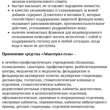
запахом изопропилового спирта;
быстро высыхает, не оставляет ощущения липкости;
в качестве увлажняющих и ухаживающих за кожей
добавок содержит Д-пантенол и витамин Е, которые
способствуют поддержанию защитной функции кожи;
оказывают ранозаживляющее, противовоспалительное
действие, успокаивают раздражённую кожу;
наличие компактных флаконов для индивидуального
пользования позволяют носить антисептик с собой и
поддерживать гигиену рук в любой ситуации, когда
вода и мыло не доступны.
Применение средства «Абактерил-гель» -
в лечебно-профилактических учреждениях (больницы,
поликлиники, санатории, профилактории, реабилитационные
центры, медсанчасти и медпункты, фельдшерские и
фельдшерско-акушерские пункты, акушерские стационары,
диспансеры, госпитали, стоматологические клиники и
отделения, стоматологические кабинеты,
родовспомогательные учреждения, кабинеты диагностики,
эндоскопические и колоноскопические отделения,
офтальмологические, приемные и операционные отделения,
смотровые кабинеты, перевязочные, кабинеты амбулаторного
приема, детские стационары, отделения неонатологии,