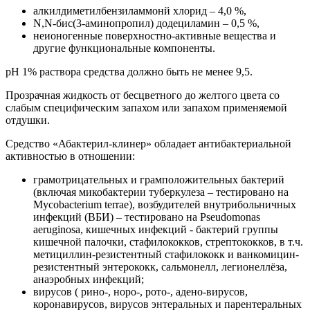
алкилдиметилбензиламмонй хлорид – 4,0 %,
N,N-бис(3-аминопропил) додециламин – 0,5 %,
неионогенные поверхностно-активные вещества и
другие функциональные компоненты.
рН 1% раствора средства должно быть не менее 9,5.
Прозрачная жидкость от бесцветного до желтого цвета со
слабым специфическим запахом или запахом применяемой
отдушки.
Средство «Абактерил-клинер» обладает антибактериальной
активностью в отношении:
грамотрицательных и грамположительных бактерий
(включая микобактерии туберкулеза – тестировано на
Mycobacterium terrae), возбудителей внутрибольничных
инфекций (ВБИ) – тестировано на Pseudomonas
aeruginosa, кишечных инфекций - бактерий группы
кишечной палочки, стафилококков, стрептококков, в т.ч.
метициллин-резистентный стафилококк и ванкомицин-
резистентный энтерококк, сальмонелл, легионеллёза,
анаэробных инфекций;
вирусов ( рино-, норо-, рото-, адено-вирусов,
коронавирусов, вирусов энтеральных и парентеральных