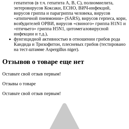
гепатитов (в т.ч. гепатита А, В, С), полиомиелита,
энтеровирусов Коксаки, ЕСНО, ВИЧ-инфекций,
вирусов гриппа и парагриппа человека, вирусов
«атипичной пневмонии» (SARS), вирусов герпеса, кори,
возбудителей ОРВИ, вирусов «свиного» гриппа H1N1 и
«птичьего» гриппа H5N1, цитомегаловирусной
инфекции и т.д.),
фунгицидной активностью в отношении грибов рода
Кандида и Трихофитон, плесневых грибов (тестировано
на тест-штамме Aspergillus niger).
Отзывов о товаре еще нет
Оставьте свой отзыв первым!
Отзывы о товаре
Оставьте свой отзыв первым!