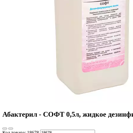
Абактерил - СОФТ 0,5л, жидкое дезинф
Код товара:
18678