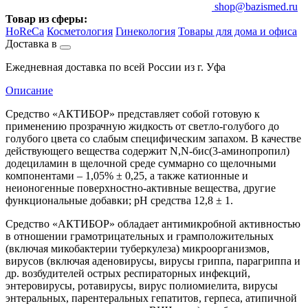
shop@bazismed.ru
Товар из сферы:
HoReCa
Косметология
Гинекология
Товары для дома и офиса
Доставка в
Ежедневная доставка по всей России из г. Уфа
Описание
Средство «АКТИБОР» представляет собой готовую к
применению прозрачную жидкость от светло-голубого до
голубого цвета со слабым специфическим запахом. В качестве
действующего вещества содержит N,N-бис(3-аминопропил)
додециламин в щелочной среде суммарно со щелочными
компонентами – 1,05% ± 0,25, а также катионные и
неионогенные поверхностно-активные вещества, другие
функциональные добавки; рН средства 12,8 ± 1.
Средство «АКТИБОР» обладает антимикробной активностью
в отношении грамотрицательных и грамположительных
(включая микобактерии туберкулеза) микроорганизмов,
вирусов (включая аденовирусы, вирусы гриппа, парагриппа и
др. возбудителей острых респираторных инфекций,
энтеровирусы, ротавирусы, вирус полиомиелита, вирусы
энтеральных, парентеральных гепатитов, герпеса, атипичной