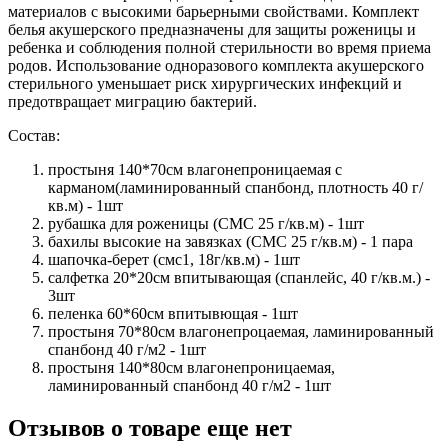
материалов с высокими барьерными свойствами. Комплект
белья акушерского предназначены для защиты роженицы и
ребенка и соблюдения полной стерильности во время приема
родов. Использование одноразового комплекта акушерского
стерильного уменьшает риск хирургических инфекций и
предотвращает миграцию бактерий.
Состав:
простыня 140*70см влагонепроницаемая с
карманом(ламинированный спанбонд, плотность 40 г/
кв.м) - 1шт
рубашка для роженицы (СМС 25 г/кв.м) - 1шт
бахилы высокие на завязках (СМС 25 г/кв.м) - 1 пара
шапочка-берет (смс1, 18г/кв.м) - 1шт
салфетка 20*20см впитывающая (спанлейс, 40 г/кв.м.) -
3шт
пеленка 60*60см впитывющая - 1шт
простыня 70*80см влагонепроцаемая, ламинированный
спанбонд 40 г/м2 - 1шт
простыня 140*80см влагонепроницаемая,
ламинированный спанбонд 40 г/м2 - 1шт
Отзывов о товаре еще нет