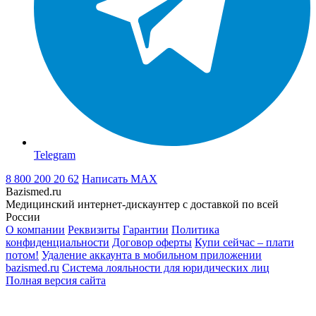
Telegram
8 800 200 20 62
Написать
MAX
Bazismed.ru
Медицинский интернет-дискаунтер с доставкой по всей
России
О компании
Реквизиты
Гарантии
Политика
конфиденциальности
Договор оферты
Купи сейчас – плати
потом!
Удаление аккаунта в мобильном приложении
bazismed.ru
Система лояльности для юридических лиц
Полная версия сайта