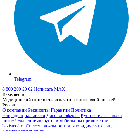
Telegram
8 800 200 20 62
Написать
MAX
Bazismed.ru
Медицинский интернет-дискаунтер с доставкой по всей
России
О компании
Реквизиты
Гарантии
Политика
конфиденциальности
Договор оферты
Купи сейчас – плати
потом!
Удаление аккаунта в мобильном приложении
bazismed.ru
Система лояльности для юридических лиц