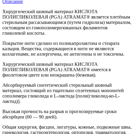
Описание
Хирургический шовный материал КИСЛОТА
ПОЛИГЛИКОЛЕВАЯ (PGA) ATRAMAT® является плетёным
стерильным рассасывающимся (путем гидролиза) материалом,
состоящим из гомополимеризованных филаментов
гликолевой кислоты.
Покрытие нити сделано из поликапролактона и стеарата
кальция. Вещества, содержащиеся в нити не являются
коллагенами, не аллергичны, не антигенны и не токсичны.
Хирургический шовный материал КИСЛОТА
ПОЛИГЛИКОЛЕВАЯ (PGA) ATRAMAT® имеется в
фиолетовом цвете или неокрашена (бежевая).
Абсорбируемый синтетический стерильный шовный
материал, состоящий из тщательно сплетенных мононитей
сополимера гликолида и L-лактида [поли(гликолид-ко-L-
лактид)].
Высокая прочность на разрыв и прогнозируемые сроки
абсорбции (60 — 90 дней).
Общая хирургия, фасции, лигатуры, кожные, подкожные швы,
гинекология, гастроэнтерология, ортопедия, травматология,