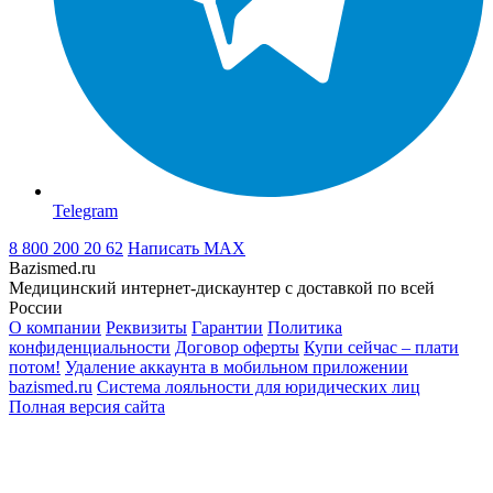
Telegram
8 800 200 20 62
Написать
MAX
Bazismed.ru
Медицинский интернет-дискаунтер с доставкой по всей
России
О компании
Реквизиты
Гарантии
Политика
конфиденциальности
Договор оферты
Купи сейчас – плати
потом!
Удаление аккаунта в мобильном приложении
bazismed.ru
Система лояльности для юридических лиц
Полная версия сайта