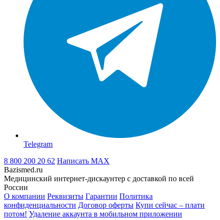
Telegram
8 800 200 20 62
Написать
MAX
Bazismed.ru
Медицинский интернет-дискаунтер с доставкой по всей
России
О компании
Реквизиты
Гарантии
Политика
конфиденциальности
Договор оферты
Купи сейчас – плати
потом!
Удаление аккаунта в мобильном приложении