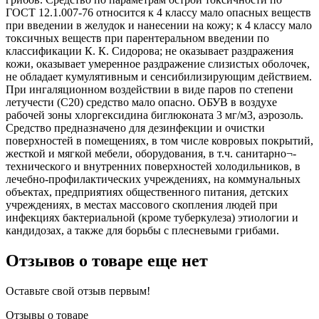
ГОСТ 12.1.007-76 относится к 4 классу мало опасных веществ
при введении в желудок и нанесении на кожу; к 4 классу мало
токсичных веществ при парентеральном введении по
классификации К. К. Сидорова; не оказывает раздражения
кожи, оказывает умеренное раздражение слизистых оболочек,
не обладает кумулятивным и сенсибилизирующим действием.
При ингаляционном воздействии в виде паров по степени
летучести (С20) средство мало опасно. ОБУВ в воздухе
рабочей зоны хлоргексидина биглюконата 3 мг/м3, аэрозоль.
Средство предназначено для дезинфекции и очистки
поверхностей в помещениях, в том числе ковровых покрытий,
жесткой и мягкой мебели, оборудования, в т.ч. санитарно¬-
технического и внутренних поверхностей холодильников, в
лечебно-профилактических учреждениях, на коммунальных
объектах, предприятиях общественного питания, детских
учреждениях, в местах массового скопления людей при
инфекциях бактериальной (кроме туберкулеза) этиологии и
кандидозах, а также для борьбы с плесневыми грибами.
Отзывов о товаре еще нет
Оставьте свой отзыв первым!
Отзывы о товаре