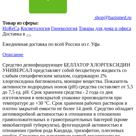
shop@bazismed.ru
Товар из сферы:
HoReCa
Косметология
Гинекология
Товары для дома и офиса
Доставка в
Ежедневная доставка по всей России из г. Уфа
Описание
Средство дезинфицирующее БЕЛЛАТОР ХЛОРГЕКСИДИН
УНИВЕРСАЛ представляет собой бесцветную жидкость со
слабым специфическим запахом, содержащую 2%
хлоргексидина биглюконата, моющие вещества. Показатель
активности водородных ионов (рН) средства составляет от 5,5
до 7,5 ед. рН. Срок хранения средства - 2 года со дня
изготовления в невскрытой упаковке производителя при
температуре до +30 °С. Срок хранения рабочих растворов в
плотно закрытой емкости не более 14 дней. Средство обладает
антимикробной активностью в отношении в отношении
грамположительных и грамотрицательных бактерий (кроме
микобактерий туберкулеза), фунгицидной активностью в
отношении грибов рода Кандида, трихофитон, плесневых
грибов. Средство по параметрам острой токсичности по