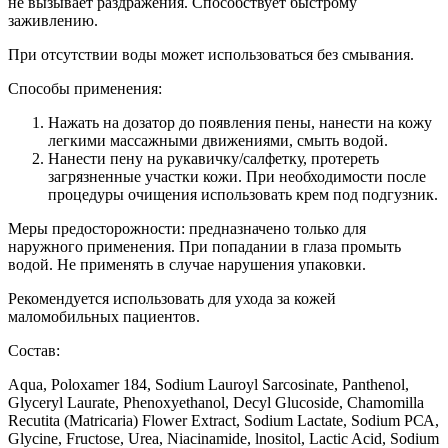
не вызывает раздражения. Способствует быстрому
заживлению.
При отсутствии воды может использоваться без смывания.
Способы применения:
Нажать на дозатор до появления пены, нанести на кожу
легкими массажными движениями, смыть водой.
Нанести пену на рукавичку/салфетку, протереть
загрязненные участки кожи. При необходимости после
процедуры очищения использовать крем под подгузник.
Меры предосторожности: предназначено только для
наружного применения. При попадании в глаза промыть
водой. Не применять в случае нарушения упаковки.
Рекомендуется использовать для ухода за кожей
маломобильных пациентов.
Состав:
Aqua, Poloxamer 184, Sodium Lauroyl Sarcosinate, Panthenol,
Glyceryl Laurate, Phenoxyethanol, Decyl Glucoside, Chamomilla
Recutita (Matricaria) Flower Extract, Sodium Lactate, Sodium РСА,
Glycine, Fructose, Urea, Niacinamide, lnositol, Lactic Acid, Sodium