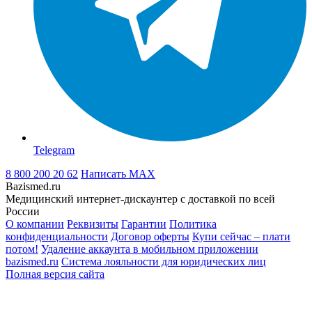
Telegram
8 800 200 20 62
Написать
MAX
Bazismed.ru
Медицинский интернет-дискаунтер с доставкой по всей
России
О компании
Реквизиты
Гарантии
Политика
конфиденциальности
Договор оферты
Купи сейчас – плати
потом!
Удаление аккаунта в мобильном приложении
bazismed.ru
Система лояльности для юридических лиц
Полная версия сайта