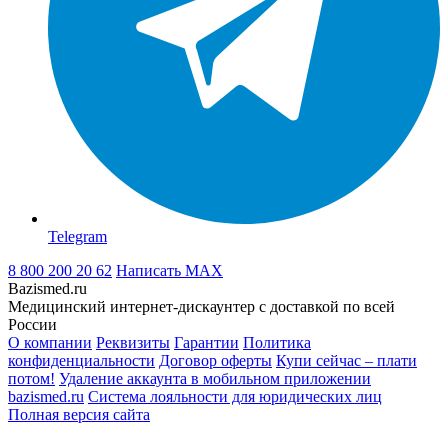
Telegram
8 800 200 20 62
Написать
MAX
Bazismed.ru
Медицинский интернет-дискаунтер с доставкой по всей
России
О компании
Реквизиты
Гарантии
Политика
конфиденциальности
Договор оферты
Купи сейчас – плати
потом!
Удаление аккаунта в мобильном приложении
bazismed.ru
Система лояльности для юридических лиц
Полная версия сайта