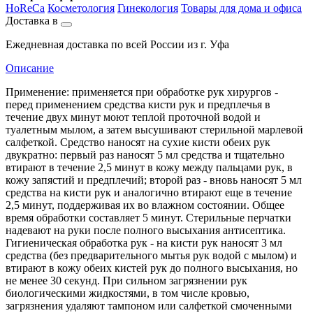
HoReCa
Косметология
Гинекология
Товары для дома и офиса
Доставка в
Ежедневная доставка по всей России из г. Уфа
Описание
Применение: применяется при обработке рук хирургов -
перед применением средства кисти рук и предплечья в
течение двух минут моют теплой проточной водой и
туалетным мылом, а затем высушивают стерильной марлевой
салфеткой. Средство наносят на сухие кисти обеих рук
двукратно: первый раз наносят 5 мл средства и тщательно
втирают в течение 2,5 минут в кожу между пальцами рук, в
кожу запястий и предплечий; второй раз - вновь наносят 5 мл
средства на кисти рук и аналогично втирают еще в течение
2,5 минут, поддерживая их во влажном состоянии. Общее
время обработки составляет 5 минут. Стерильные перчатки
надевают на руки после полного высыхания антисептика.
Гигиеническая обработка рук - на кисти рук наносят 3 мл
средства (без предварительного мытья рук водой с мылом) и
втирают в кожу обеих кистей рук до полного высыхания, но
не менее 30 секунд. При сильном загрязнении рук
биологическими жидкостями, в том числе кровью,
загрязнения удаляют тампоном или салфеткой смоченными