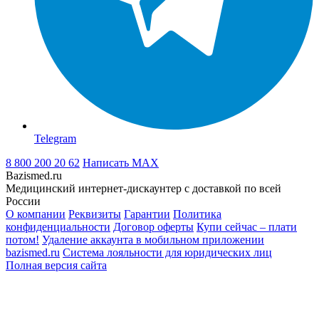
Telegram
8 800 200 20 62
Написать
MAX
Bazismed.ru
Медицинский интернет-дискаунтер с доставкой по всей
России
О компании
Реквизиты
Гарантии
Политика
конфиденциальности
Договор оферты
Купи сейчас – плати
потом!
Удаление аккаунта в мобильном приложении
bazismed.ru
Система лояльности для юридических лиц
Полная версия сайта