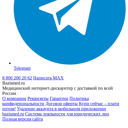
Telegram
8 800 200 20 62
Написать
MAX
Bazismed.ru
Медицинский интернет-дискаунтер с доставкой по всей
России
О компании
Реквизиты
Гарантии
Политика
конфиденциальности
Договор оферты
Купи сейчас – плати
потом!
Удаление аккаунта в мобильном приложении
bazismed.ru
Система лояльности для юридических лиц
Полная версия сайта