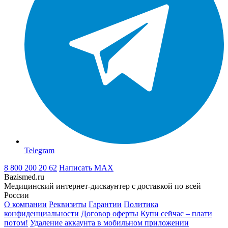
Telegram
8 800 200 20 62
Написать
MAX
Bazismed.ru
Медицинский интернет-дискаунтер с доставкой по всей
России
О компании
Реквизиты
Гарантии
Политика
конфиденциальности
Договор оферты
Купи сейчас – плати
потом!
Удаление аккаунта в мобильном приложении