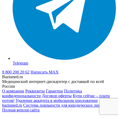
Telegram
8 800 200 20 62
Написать
MAX
Bazismed.ru
Медицинский интернет-дискаунтер с доставкой по всей
России
О компании
Реквизиты
Гарантии
Политика
конфиденциальности
Договор оферты
Купи сейчас – плати
потом!
Удаление аккаунта в мобильном приложении
bazismed.ru
Система лояльности для юридических лиц
Полная версия сайта