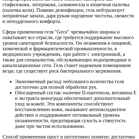
стафилококк, энтерококк, сальмонелла и кишечная палочка
(палочка коли). Помимо дезинфекции, гель нейтрализует
неприятные запахи, даря рукам ощущение чистоты, свежести
и неподдельного комфорта.
Сфера применения геля "Geco" чрезвычайно широка и
охватывает все отрасли, где требуется поддержание высокого
уровня санитарной безопасности. Он незаменим в пищевой,
химической и фармацевтической промышленности, в
медицинских учреждениях, при работе с электроникой, а
также для специалистов, обслуживающих водопроводные и
канализационные сети. Гель станет надежным помощником
везде, где существует риск бактериального загрязнения.
Экономичный расход: небольшого количества геля
достаточно для полной обработки рук.
Обогащенный состав: наличие D-пантенола, витамина Е
и экстракта винограда обеспечивает дополнительный
уход за кожей. Эти компоненты способствуют
восстановлению кожи, оказывают антиоксидантное
действие и поддерживают оптимальный уровень
увлажненности, предотвращая сухость и стянутость
даже при частом использовании.
Способ применения прост и интуитивно понятен: достаточно