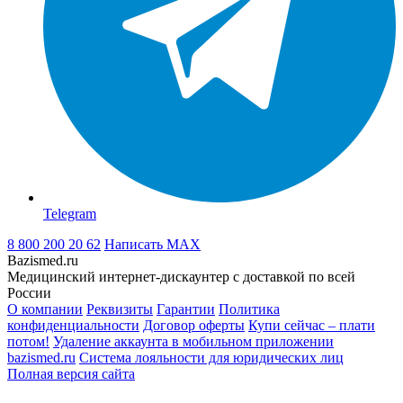
Telegram
8 800 200 20 62
Написать
MAX
Bazismed.ru
Медицинский интернет-дискаунтер с доставкой по всей
России
О компании
Реквизиты
Гарантии
Политика
конфиденциальности
Договор оферты
Купи сейчас – плати
потом!
Удаление аккаунта в мобильном приложении
bazismed.ru
Система лояльности для юридических лиц
Полная версия сайта